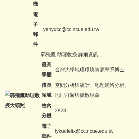
機
電
子
yenyucc@cc.ncue.edu.tw
郵
件
郭飛鷹 助理教授 詳細資訊
最高
台灣大學地理環境資源學系博士
學歷
擅長
空間分析與統計、地理網絡分析、
領域
地理群聚與擴散現象
校內
2828
分機
電子
fykuofelix@cc.ncue.edu.tw
郵件