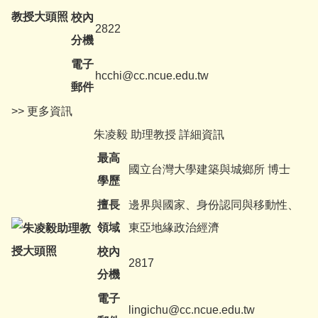
校內
2822
分機
電子
hcchi@cc.ncue.edu.tw
郵件
>> 更多資訊
朱凌毅 助理教授 詳細資訊
最高
國立台灣大學建築與城鄉所 博士
學歷
擅長
邊界與國家、身份認同與移動性、
領域
東亞地緣政治經濟
校內
2817
分機
電子
lingichu@cc.ncue.edu.tw