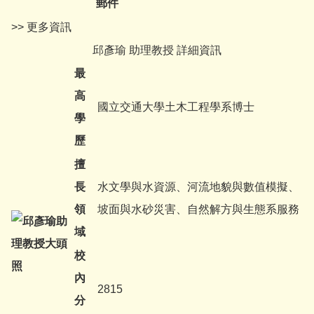
郵件
>> 更多資訊
邱彥瑜 助理教授 詳細資訊
最
高
國立交通大學土木工程學系博士
學
歷
擅
長
水文學與水資源、河流地貌與數值模擬、
領
坡面與水砂災害、自然解方與生態系服務
域
校
內
2815
分