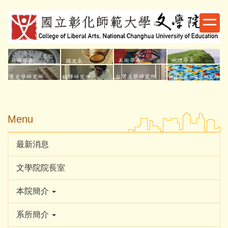
跳
到
主
要
內
容
區
Menu
最新消息
文學院院長室
本院簡介
系所簡介