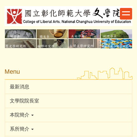
跳
到
主
要
內
容
區
Menu
最新消息
文學院院長室
本院簡介
系所簡介