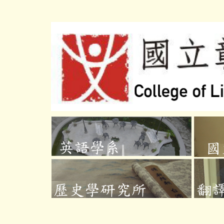
跳
到
主
要
內
容
區