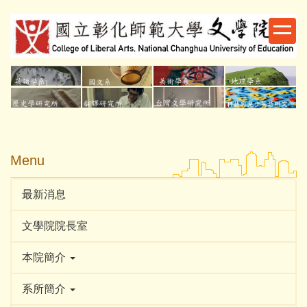
跳
到
主
要
內
容
區
Menu
最新消息
文學院院長室
本院簡介
系所簡介