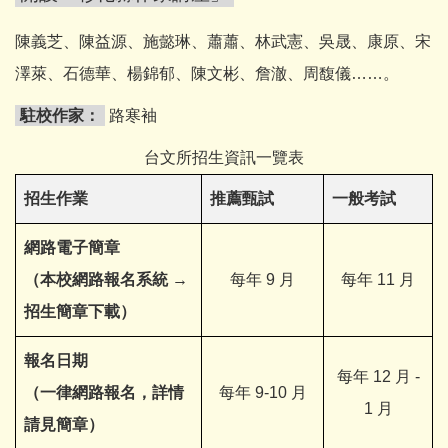
陳義芝、陳益源、施懿琳、蕭蕭、林武憲、吳晟、康原、宋
澤萊、石德華、楊錦郁、陳文彬、詹澈、周馥儀……。
駐校作家：
路寒袖
台文所招生資訊一覽表
招生作業
推薦甄試
一般考試
網路電子簡章
（本校網路報名系統 →
每年 9 月
每年 11 月
招生簡章下載）
報名日期
每年 12 月 -
（一律網路報名，詳情
每年 9-10 月
1 月
請見簡章）