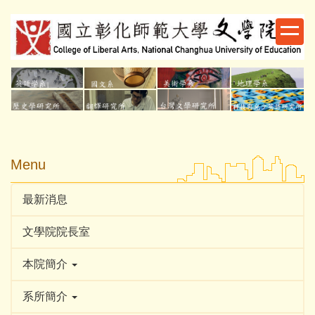
跳
到
主
要
內
容
區
Menu
最新消息
文學院院長室
本院簡介
系所簡介