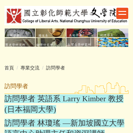
跳
到
主
要
內
容
區
首頁
專業交流
訪問學者
訪問學者
訪問學者 英語系
Larry Kimber
教授
(日本福岡大學)
訪問學者 林瓊瑤
—新加坡國立大學